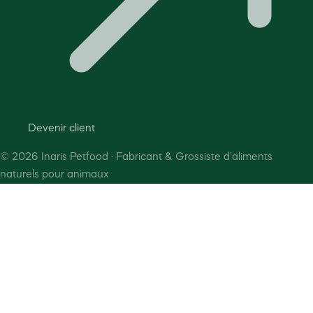
Devenir client
©
2026
Inaris Petfood · Fabricant & Grossiste d'aliments
naturels pour animaux