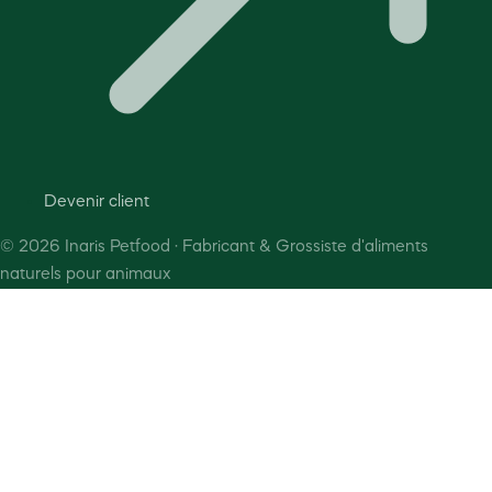
Devenir client
©
2026
Inaris Petfood · Fabricant & Grossiste d'aliments
naturels pour animaux