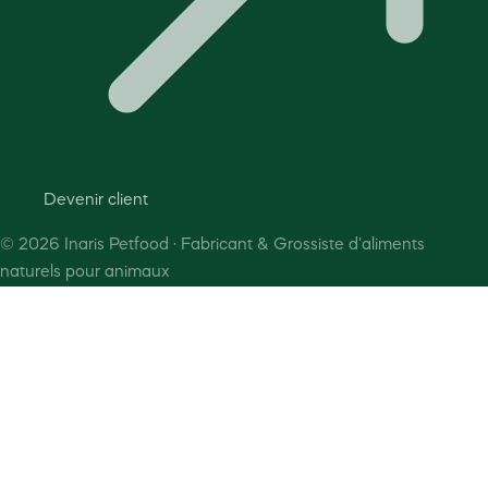
Devenir client
©
2026
Inaris Petfood · Fabricant & Grossiste d'aliments
naturels pour animaux