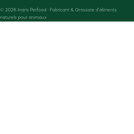
©
2026
Inaris Petfood · Fabricant & Grossiste d'aliments
naturels pour animaux