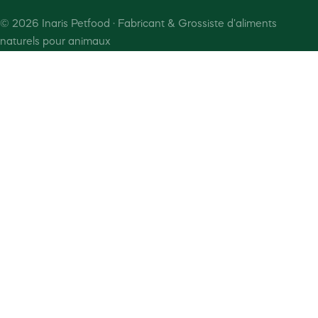
©
2026
Inaris Petfood · Fabricant & Grossiste d'aliments
naturels pour animaux