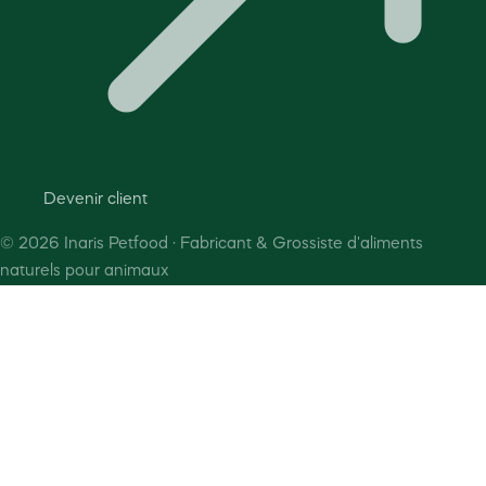
Devenir client
©
2026
Inaris Petfood · Fabricant & Grossiste d'aliments
naturels pour animaux