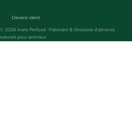
Devenir client
©
2026
Inaris Petfood · Fabricant & Grossiste d'aliments
naturels pour animaux